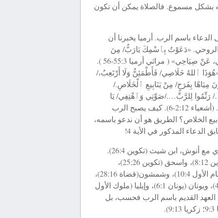
ه بشكل مسموع. فالصلاة يمكن أن تكون
ى الدعاء باسم الرب. أرميا يخبرنا أن
 «دَعَوْتُ بِٱسْمِكَ يَارَبُّ/ مِنَ
ٱلْجُبِّ ٱلْأَسْفَلِ./ لِصَوْتِي سَمِعْتَ: لَا تَسْتُرْ أُذُنَكَ/ عَنْ زَفْرَتِي، عَنْ صِيَاحِي» ( مراثي أرميا 55:3-56 ).
لهُ خَلَاصِي/ فَأَطْمَئِنُّ وَلَا أَرْتَعِبُ،/
ونَ مِيَاهًا بِفَرَحٍ/ مِنْ يَنَابِيعِ ٱلْخَلَاصِ./
رَنِّمُوا لِلرَّبِّ…./صَوِّتِي وَٱهْتِفِي/ يَا
سَاكِنَةَ صِهْيَوْنَ،/ لِأَنَّ قُدُّوسَ إِسْرَائِيلَ/ عَظِيمٌ فِي وَسَطِكِ». (أشعياء 2:12-6). كيف يصبح الرب
ابيع الخلاص؟ الطريق هو أن ندعو باسمه،
الدعاء المذكور في الأية 4!
بدأ الدعاء باسم الرب في الجيل الثالث من الجنس البشري مع أنوش، ابن شيث (تكوين 26:4).
واستمر تاريخ الدعاء في الكتاب المقدس مع إبراهيم (تكوين 8:12)، واسحق (تكوين 25:26)،
وموسى (تثنية 7:4)، وأيوب (أيوب 4:12)، ويعبيص(أخبار الأيام الأول 10:4)، وشمشون(قضاة 28:16)،
وصمؤيل(صمؤيل الأول 18:12)، وداوود(صمؤيل الثاني 4:22)، ويونان (يونان 6:1)، وإيليا (ملوك الأول
ولم يدعُ القديسون في العهد القديم باسم الرب فحسب، بل