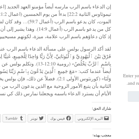
الموت، كان يدعو باسم ال
كل من يدعو باسم الرب (أعمال :9
إذ كان دعاؤهم باسم الرب علامة، ميزة، لكونهم مسيحيين
لقد أكد الرسول بولس على مسألة الدعاء باسم الرب عندما كت
فَرْقَ بَيْنَ ٱلْيَهُودِيِّ وَٱلْيُونَانِيِّ، لِأَنَّ رَبًّا وَاحِدًا لِلْجَمِيعِ، غَنِيًّا
بِاسْمِ ٱلرَّبِّ يَخْلُصُ» (روم
أيضاً عندما كتب: «مَعَ جَمِيعِ ٱلَّذِينَ يَدْعُونَ بِٱسْمِ رَبِّنَا يَسُ
Enter yo
وَلَنَا» (كورنثوس الأولى 2:1). فضلاً عن 
and r
الأيام أن يسترد الدعاء باسمه ويجعلنا نمارس ذلك كي نست
شارك الحق:
البريد الإلكتروني
فيس بوك
تويتر
Tumblr
معجب بهذه: