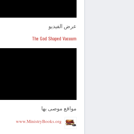
عرض الفيديو
The God Shaped Vacuum
مواقع موصى بها
www.MinistryBooks.org