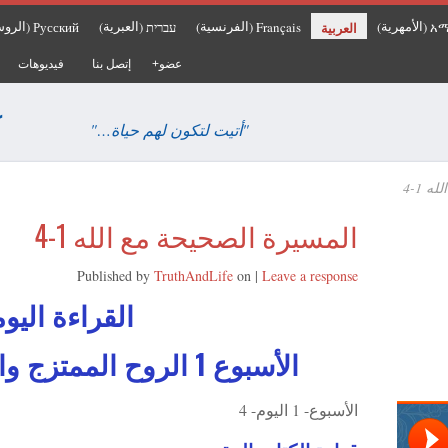
الأمهرية
الفرنسية
العبرية
الروس
العربية
አ
Français
עברית
Русский
(
)
(
)
(
)
(
عضو
إتصل بنا
فيديوهات
ك
"أتيت لتكون لهم حياة…"
 1-4
المسيرة الصحيحة مع الله 1-4
Published by
TruthAndLife
on
|
Leave a response
القراءة اليوم
الأسبوع 1 الروح الممتزج والدعاء باسم الرب
الأسبوع- 1 اليوم- 4