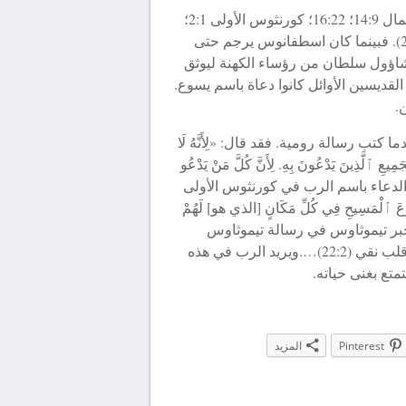
إن الدعاء باسم الرب مارسه أيضاً مؤمنو العهد الجديد [اعمال 14:9؛ 16:22؛ كورنثوس الأولى 2:1؛
تيموثاوس الثانية 22:2] بدءاً من يوم الخمسين (اعمال 21:2). فبينما كان اسطفانوس يرجم حتى
رب (أعمال 59:7)… وقد كان لشاؤول سلطان من رؤساء الكهنة ليوثق
14). وهذا يشير إلى أن القديسين الأوائل كانوا دعاة باسم يسوع.
.
ب رسالة رومية. فقد قال: «لِأَنَّهُ لَا
 لِجَمِيعِ ٱلَّذِينَ يَدْعُونَ بِهِ. لِأَنَّ كُلَّ مَنْ يَدْعُو
ية 12:10-13). وتكلم بولس عن الدعاء باسم الرب في كورنثوس الأولى
وعَ ٱلْمَسِيحِ فِي كُلِّ مَكَانٍ [الذي هو] لَهُمْ
ذلك، فإن بولس يخبر تيموثاوس في رسالة تيموثاوس
الثانية بأن يتبع الأمور الروحية مع الذين يدعون الرب من قلب نقي (22:2)….ويريد الرب في هذه
متع بغنى حياته.
Pinterest
المزيد