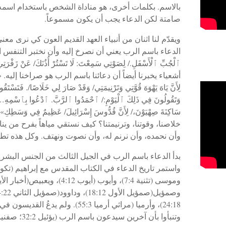
بالاسم. بكلمات أخرى، هو مناداة الشخص باستخدام اسم
صامتة لكن الدعاء يجب أن يكون مسموعاً.
ويقدّم لنا اثنان من أنبياء العهد القديم العون كي نرى معن
الدعاء باسم الرب يعني أن نصرخ إليه وأن نختبر التنفس الروحي.
أشعياء يخبرنا أيضاً أن دعائنا باسم الرب هو صراخنا إليه. «هُوَذَا ٱل
لِأَنَّ يَاهَ يَهْوَهَ قُوَّتِي وَتَرْنِيمَتِي/ وَقَدْ صَارَ لِي خَلَاصًا/. فَتَسْتَقُ
وَتَقُولُونَ فِي ذَلِكَ ٱلْيَوْمِ:/ ٱحْمَدُوا ٱلرَّبَّ. ٱدْعُوا بِٱسْمِهِ…/ 
خلاصنا، وقوتنا، وترنيمتنا؟ كيف نستقي مياهاً بفرح من ين
وأن نحمده، وأن نرنم له، وأن نصوت ونهتف. وكل هذه تطابق 
24:18)، وأرميا (مراثي أرميا 55:3). 
وتنبأوا بأن آخرين سيدعون باسم الرب (يؤئيل 32:2؛ صفنيا 9:3؛ زكريا 9:13).