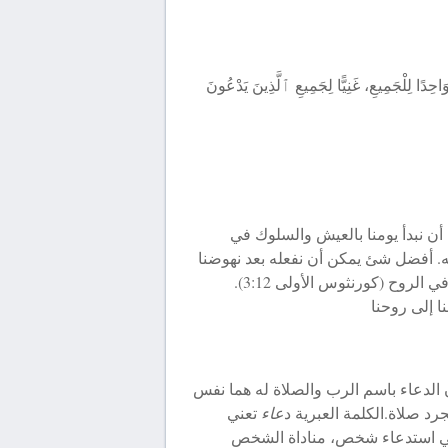
 رَبًّا وَاحِدًا لِلْجَمِيعِ، غَنِيًّا لِجَمِيعِ ٱلَّذِينَ يَدْعُونَ
أن نبدأ يومنا بالعيش والسلوك في
ه. أفضل شئ يمكن أن نفعله بعد نهوضنا
هو الدعاء باسم الرب. عندما ندعو «يا رب يسوع»، فنحن في الروح (كورنثوس الأولى 3:12).
ا إلى روحنا
الدعاء باسم الرب والصلاة له هما نفس
رد صلاة.الكلمة العبرية د
عاء
تعني
 استدعاء شخص، مناداة الشخص