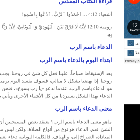
قراءة الكتاب المقدس
أشعياء 4:12 …ٱحْمَدُوا ٱلرَّبَّ. ٱدْعُوا بِٱسْمِهِ!
رومية 12:10 لِأَنَّهُ لَا فَرْقَ بَيْنَ ٱلْيَهُودِيِّ وَٱلْيُونَانِيِّ، لِأَنَّ
بِهِ.
الدعاء باسم الرب
ابتداء اليوم بالدعاء باسم الرب
بعد الإستيقاظ صباحاً، علينا فعل كل شئ في روحنا. يجب 
روحنا. إذا نهضنا بشكل لا مبالي، فسوف نفسد اليوم برمت
الدعاء بهذا الشكل يستردنا من كل الأشياء الأخرى ويأتي بن
معنى الدعاء باسم الرب
ماهو معنى الدعاء باسم الرب؟ يعتقد بعض المسيحيين أن 
الشئ. نعم، الدعاء هو نوع من أنواع الصلاة، ولكن ليس مج
المناداة، الصراخ إلى، والهتاف. فالكلمة اليونانية
دعاء
تعني