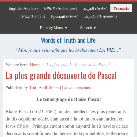
Anglais
Amharique
Arabe
Français
English
አማርኛ
العربية
(
)
(
)
(
)
Hébreu
Russe
Espagnol
עברית
Русский
Español
(
)
(
)
(
)
Primary Menu
Search
Words of Truth and Life
“Moi, je suis venu afin que les brebis aient LA VIE…”
You are here:
Home
∼
La plus grande découverte de Pascal
La plus grande découverte de Pascal
Published by
TruthAndLife
on
|
Leave a response
Le témoignage de Blaise Pascal
Blaise Pascal (1623-1662), un des intellects les plus pénétrants
du dix-septième siècle, était aussi à la foi un croyant ardent en
Jésus Christ. Principalement connu aujourd’hui à travers de ses
découverts scientifiques (la théorie de la probabilité, le théorème